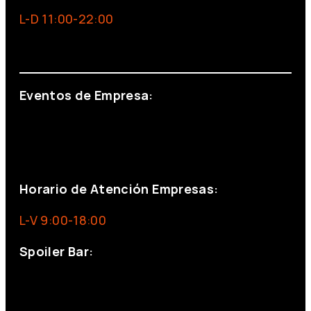
L-D 11:00-22:00
info@foxinaboxmadrid.com
Eventos de Empresa:
+34 644 713 148
+34 644 523 911
eventos@eventeam.es
eventeam.es
Horario de Atención Empresas:
L-V 9:00-18:00
Spoiler Bar:
+34 910176254
spoilerbarmadrid.com