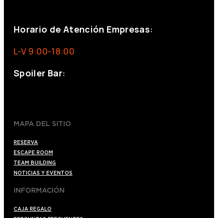
eventos@eventeam.es
eventeam.es
Horario de Atención Empresas:
L-V 9:00-18:00
Spoiler Bar:
+34 910176254
spoilerbarmadrid.com
MAPA DEL SITIO
RESERVA
ESCAPE ROOM
TEAM BUILDING
NOTICIAS Y EVENTOS
INFORMACIÓN
CAJA REGALO