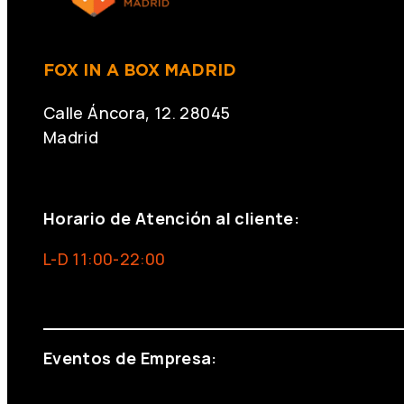
FOX IN A BOX MADRID
Calle Áncora, 12. 28045
Madrid
+34 691 666 715
Horario de Atención al cliente:
L-D 11:00-22:00
info@foxinaboxmadrid.com
Eventos de Empresa:
+34 644 713 148
+34 644 523 911