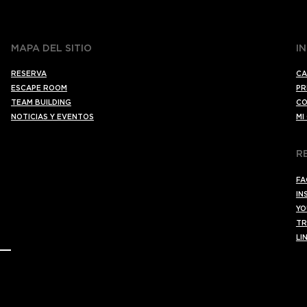
MAPA DEL SITIO
I
RESERVA
CA
ESCAPE ROOM
PR
TEAM BUILDING
CO
NOTICIAS Y EVENTOS
MI
R
FA
IN
YO
TR
LI