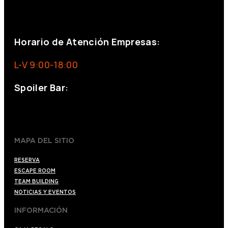
eventos@eventeam.es
eventeam.es
Horario de Atención Empresas:
L-V 9:00-18:00
Spoiler Bar:
+34 910176254
spoilerbarmadrid.com
MAPA DEL SITIO
RESERVA
ESCAPE ROOM
TEAM BUILDING
NOTICIAS Y EVENTOS
INFORMACIÓN