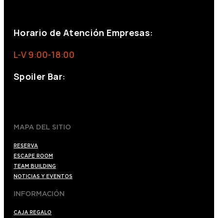
eventos@eventeam.es
eventeam.es
Horario de Atención Empresas:
L-V 9:00-18:00
Spoiler Bar:
+34 910176254
spoilerbarmadrid.com
MAPA DEL SITIO
RESERVA
ESCAPE ROOM
TEAM BUILDING
NOTICIAS Y EVENTOS
INFORMACIÓN
CAJA REGALO