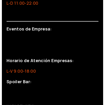
L-D 11:00-22:00
info@foxinaboxmadrid.com
Eventos de Empresa:
+34 644 713 148
+34 644 523 911
eventos@eventeam.es
eventeam.es
Horario de Atención Empresas:
L-V 9:00-18:00
Spoiler Bar:
+34 910176254
spoilerbarmadrid.com