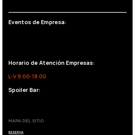
info@foxinaboxmadrid.com
Eventos de Empresa:
+34 644 713 148
+34 644 523 911
eventos@eventeam.es
eventeam.es
Horario de Atención Empresas:
L-V 9:00-18:00
Spoiler Bar:
+34 910176254
spoilerbarmadrid.com
MAPA DEL SITIO
RESERVA