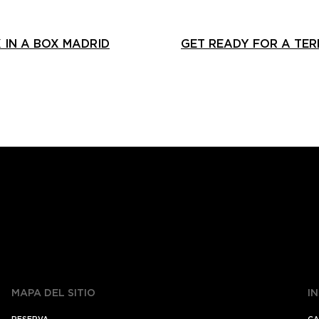
X IN A BOX MADRID
GET READY FOR A TER
MAPA DEL SITIO
I