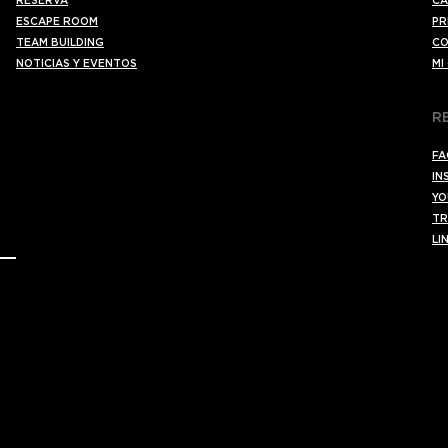
RESERVA
CA
ESCAPE ROOM
PR
TEAM BUILDING
CO
NOTICIAS Y EVENTOS
MI
R
FA
IN
YO
TR
LI