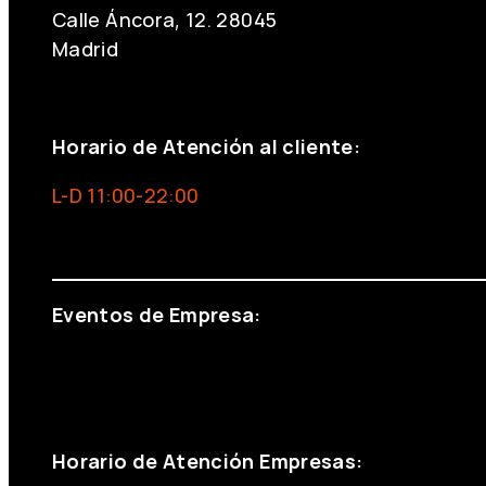
Calle Áncora, 12. 28045
Madrid
+34 691 666 715
Horario de Atención al cliente:
L-D 11:00-22:00
info@foxinaboxmadrid.com
Eventos de Empresa:
+34 644 713 148
+34 644 523 911
eventos@eventeam.es
eventeam.es
Horario de Atención Empresas: