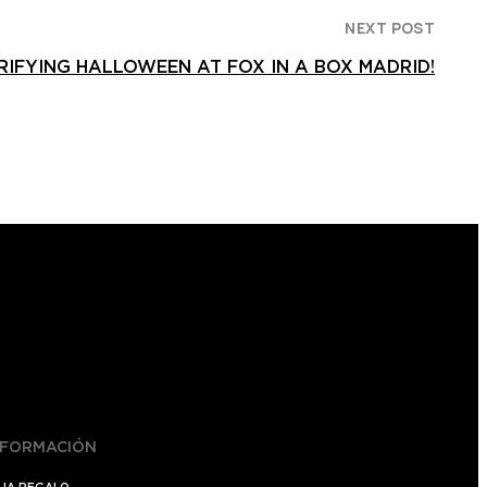
NEXT POST
RIFYING HALLOWEEN AT FOX IN A BOX MADRID!
NFORMACIÓN