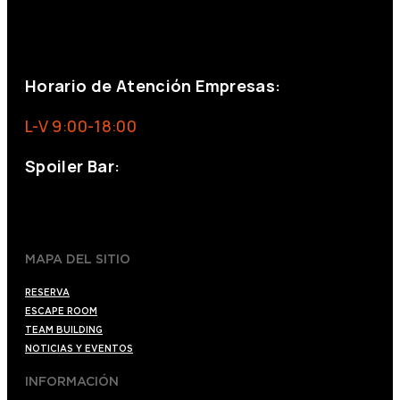
+34 644 713 148
+34 644 523 911
eventos@eventeam.es
eventeam.es
Horario de Atención Empresas:
L-V 9:00-18:00
Spoiler Bar:
+34 910176254
spoilerbarmadrid.com
MAPA DEL SITIO
RESERVA
ESCAPE ROOM
TEAM BUILDING
NOTICIAS Y EVENTOS
INFORMACIÓN