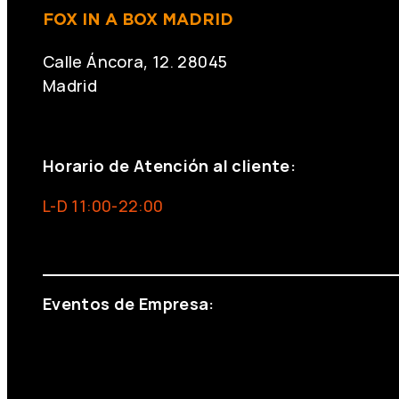
FOX IN A BOX MADRID
Calle Áncora, 12. 28045
Madrid
+34 691 666 715
Horario de Atención al cliente:
L-D 11:00-22:00
info@foxinaboxmadrid.com
Eventos de Empresa:
+34 644 713 148
+34 644 523 911
eventos@eventeam.es
eventeam.es