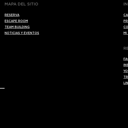
MAPA DEL SITIO
I
RESERVA
CA
ESCAPE ROOM
PR
TEAM BUILDING
CO
NOTICIAS Y EVENTOS
MI
R
FA
IN
YO
TR
LI