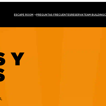
ESCAPE ROOM
PREGUNTAS FRECUENTES
RESERVA
TEAM BUILDING
C
S Y
S
s,