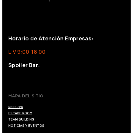
+34 644 713 148
+34 644 523 911
eventos@eventeam.es
eventeam.es
Horario de Atención Empresas:
L-V 9:00-18:00
Spoiler Bar:
+34 910176254
spoilerbarmadrid.com
MAPA DEL SITIO
RESERVA
ESCAPE ROOM
TEAM BUILDING
NOTICIAS Y EVENTOS