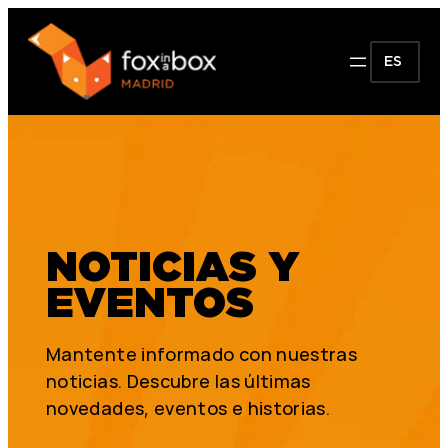
ES
NOTICIAS Y
EVENTOS
Mantente informado con nuestras
noticias. Descubre las últimas
novedades, eventos e historias.