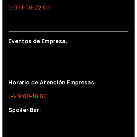
L-D 11:00-22:00
info@foxinaboxmadrid.com
Eventos de Empresa:
+34 644 713 148
+34 644 523 911
eventos@eventeam.es
eventeam.es
Horario de Atención Empresas:
L-V 9:00-18:00
Spoiler Bar:
+34 910176254
spoilerbarmadrid.com