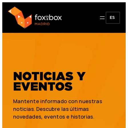
ES
NOTICIAS Y
EVENTOS
Mantente informado con nuestras
noticias. Descubre las últimas
novedades, eventos e historias.