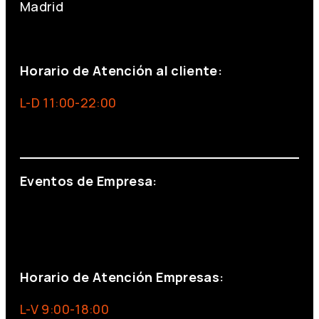
Madrid
+34 691 666 715
Horario de Atención al cliente:
L-D 11:00-22:00
info@foxinaboxmadrid.com
Eventos de Empresa:
+34 644 713 148
+34 644 523 911
eventos@eventeam.es
eventeam.es
Horario de Atención Empresas:
L-V 9:00-18:00