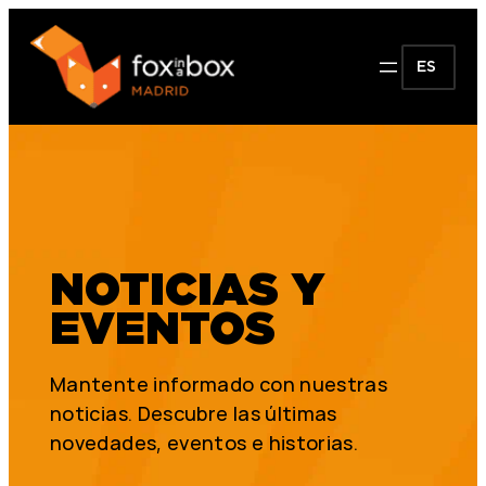
ES
NOTICIAS Y
EVENTOS
Mantente informado con nuestras
noticias. Descubre las últimas
novedades, eventos e historias.