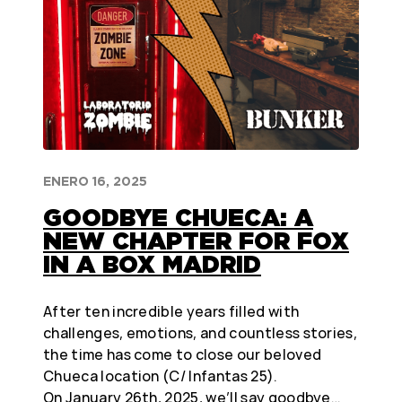
ENERO 16, 2025
GOODBYE CHUECA: A
NEW CHAPTER FOR FOX
IN A BOX MADRID
After ten incredible years filled with
challenges, emotions, and countless stories,
the time has come to close our beloved
Chueca location (C/ Infantas 25).
On January 26th, 2025, we’ll say goodbye…