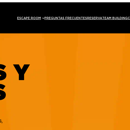
ESCAPE ROOM
PREGUNTAS FRECUENTES
RESERVA
TEAM BUILDING
C
S Y
S
s,