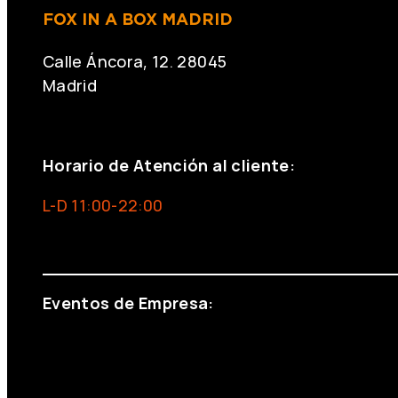
FOX IN A BOX MADRID
Calle Áncora, 12. 28045
Madrid
+34 691 666 715
Horario de Atención al cliente:
L-D 11:00-22:00
info@foxinaboxmadrid.com
Eventos de Empresa:
+34 644 713 148
+34 644 523 911
eventos@eventeam.es
eventeam.es