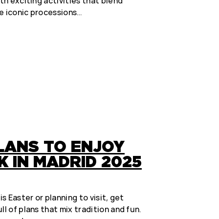
ith exciting activities that blend
he iconic processions…
LANS TO ENJOY
 IN MADRID 2025
is Easter or planning to visit, get
ll of plans that mix tradition and fun.