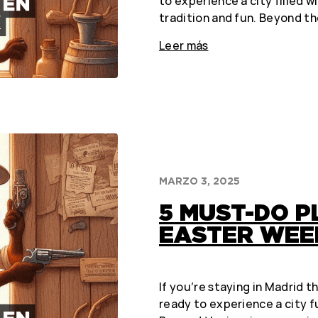
to experience a city filled w
tradition and fun. Beyond t
Leer más
MARZO 3, 2025
5 MUST-DO P
EASTER WEEK
If you’re staying in Madrid th
ready to experience a city fu