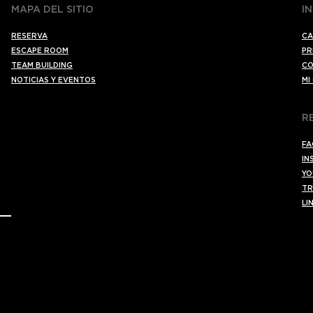
MAPA DEL SITIO
I
RESERVA
CA
ESCAPE ROOM
PR
TEAM BUILDING
CO
NOTICIAS Y EVENTOS
MI
R
FA
IN
YO
TR
LI