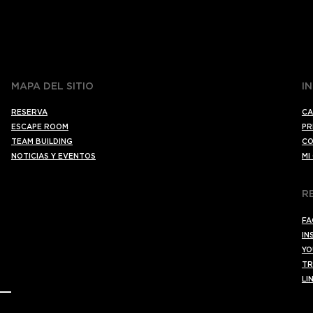
MAPA DEL SITIO
I
RESERVA
CA
ESCAPE ROOM
PR
TEAM BUILDING
CO
NOTICIAS Y EVENTOS
MI
R
FA
IN
YO
TR
LI