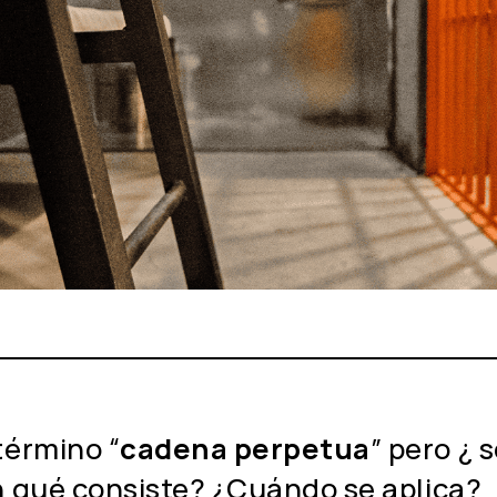
término “
cadena perpetua
” pero ¿ 
n qué consiste? ¿Cuándo se aplica?