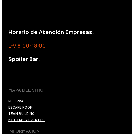
+34 644 713 148
+34 644 523 911
eventos@eventeam.es
eventeam.es
Horario de Atención Empresas:
L-V 9:00-18:00
Spoiler Bar:
+34 910176254
spoilerbarmadrid.com
MAPA DEL SITIO
RESERVA
ESCAPE ROOM
TEAM BUILDING
NOTICIAS Y EVENTOS
INFORMACIÓN