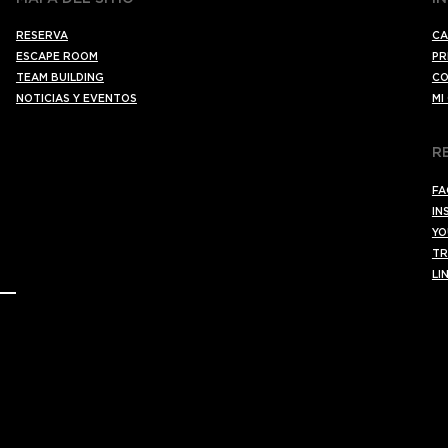
RESERVA
CA
ESCAPE ROOM
PR
TEAM BUILDING
CO
NOTICIAS Y EVENTOS
MI
R
FA
IN
YO
TR
LI