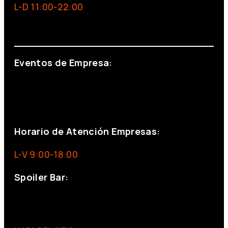
L-D 11:00-22:00
info@foxinaboxmadrid.com
Eventos de Empresa:
+34 644 713 148
+34 644 523 911
eventos@eventeam.es
eventeam.es
Horario de Atención Empresas:
L-V 9:00-18:00
Spoiler Bar:
+34 910176254
spoilerbarmadrid.com