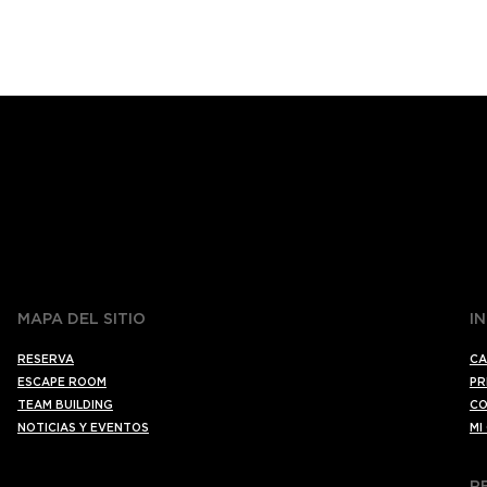
MAPA DEL SITIO
I
RESERVA
CA
ESCAPE ROOM
PR
TEAM BUILDING
CO
NOTICIAS Y EVENTOS
MI
R