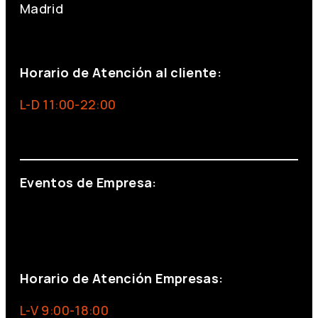
Madrid
+34 691 666 715
Horario de Atención al cliente:
L-D 11:00-22:00
info@foxinaboxmadrid.com
Eventos de Empresa:
+34 644 713 148
+34 644 523 911
eventos@eventeam.es
eventeam.es
Horario de Atención Empresas:
L-V 9:00-18:00