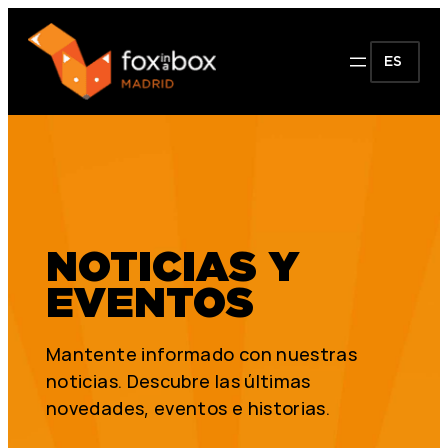
ES
NOTICIAS Y
EVENTOS
Mantente informado con nuestras
noticias. Descubre las últimas
novedades, eventos e historias.