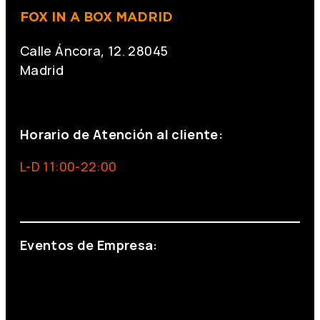
FOX IN A BOX MADRID
Calle Áncora, 12. 28045
Madrid
+34 691 666 715
Horario de Atención al cliente:
L-D 11:00-22:00
info@foxinaboxmadrid.com
Eventos de Empresa:
+34 644 713 148
+34 644 523 911
eventos@eventeam.es
eventeam.es